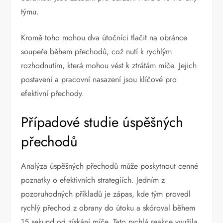
týmu.
Kromě toho mohou dva útočníci tlačit na obránce
soupeře během přechodů, což nutí k rychlým
rozhodnutím, která mohou vést k ztrátám míče. Jejich
postavení a pracovní nasazení jsou klíčové pro
efektivní přechody.
Případové studie úspěšných
přechodů
Analýza úspěšných přechodů může poskytnout cenné
poznatky o efektivních strategiích. Jedním z
pozoruhodných příkladů je zápas, kde tým provedl
rychlý přechod z obrany do útoku a skóroval během
15 sekund od získání míče. Tato rychlá reakce využila