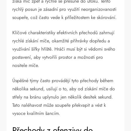
získá míč zpět a rychle se přesune do útoku. Tento
rychlý posun je zásadní pro využití neorganizovanosti
soupeře, což často vede k příležitostem ke skórování.
Klíčové charakteristiky efektivních přechodů zahrnují
rychlé získání míče, okamžité přihrávky dopředu a
využívání šířky hřiště. Hráči musí být si vědomi svého
postavení, aby vytvořili prostor a možnosti pro
nositele míče.
Úspěšné týmy často provádějí tyto přechody během
několika sekund, usilují o to, aby od získání míče do
střely na bránu uplynulo jen několik desítek sekund.
Tato naléhavost může soupeře překvapit a vést k
vysoce kvalitním šancím.
Přechody z ofenzivy do