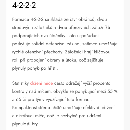
4-2-2-2
Formace 4-2-2-2 se skládá ze čtyř obránců, dvou
středových záložníků a dvou ofenzivních záložníků
podporujících dva útočníky. Toto uspořádání
poskytuje solidní defenzivní základ, zatímco umožňuje
rychlé ofenzivní přechody. Záložníci hrají klíčovou
roli při propojení obrany a útoku, což zajišťuje
plynulý pohyb po hřišti.
Statistiky
držení míče
často odrážejí vyšší procento
kontroly nad míčem, obvykle se pohybující mezi 55 %
a 65 % pro týmy využívající tuto formaci.
Kompaktnost středu hřiště umožňuje efektivní udržení
a distribuci míče, což je nezbytné pro udržení
plynulosti hry.