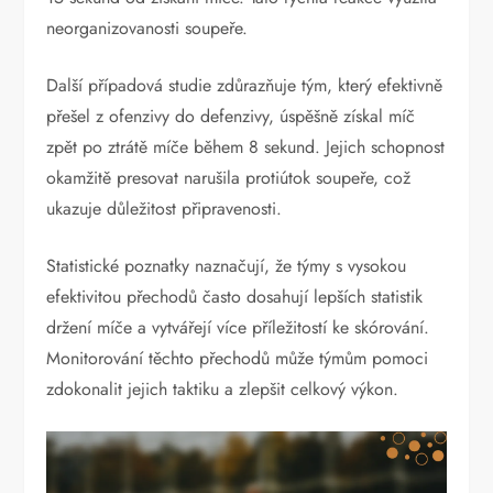
neorganizovanosti soupeře.
Další případová studie zdůrazňuje tým, který efektivně
přešel z ofenzivy do defenzivy, úspěšně získal míč
zpět po ztrátě míče během 8 sekund. Jejich schopnost
okamžitě presovat narušila protiútok soupeře, což
ukazuje důležitost připravenosti.
Statistické poznatky naznačují, že týmy s vysokou
efektivitou přechodů často dosahují lepších statistik
držení míče a vytvářejí více příležitostí ke skórování.
Monitorování těchto přechodů může týmům pomoci
zdokonalit jejich taktiku a zlepšit celkový výkon.