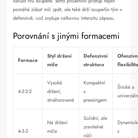
narušit hru soupeře. Tento proaktivní přístup nejen
pomáhá získat míč zpět, ale také drží soupeřův tým v
defenzivě, což zvyšuje celkovou intenzitu zápasu.
Porovnání s jinými formacemi
Styl držení
Defenzivní
Ofenzivn
Formace
míče
struktura
flexibilit
Vysoké
Kompaktní
Široké a
4-2-2-2
držení,
s
univerzáln
strukturované
pressingem
Solidní, ale
Na držení
Dynamick
zranitelné
4-3-3
míče
s
vůči