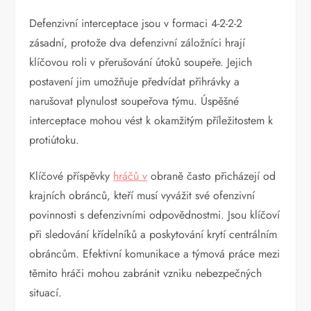
Defenzivní interceptace jsou v formaci 4-2-2-2
zásadní, protože dva defenzivní záložníci hrají
klíčovou roli v přerušování útoků soupeře. Jejich
postavení jim umožňuje předvídat přihrávky a
narušovat plynulost soupeřova týmu. Úspěšné
interceptace mohou vést k okamžitým příležitostem k
protiútoku.
Klíčové příspěvky
hráčů v
obraně často přicházejí od
krajních obránců, kteří musí vyvážit své ofenzivní
povinnosti s defenzivními odpovědnostmi. Jsou klíčoví
při sledování křídelníků a poskytování krytí centrálním
obráncům. Efektivní komunikace a týmová práce mezi
těmito hráči mohou zabránit vzniku nebezpečných
situací.