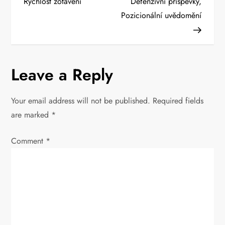
Rychlost zotavení
Defenzivní příspěvky,
t
Pozicionální uvědomění
n
a
Leave a Reply
v
Your email address will not be published.
Required fields
i
are marked
*
g
Comment
*
a
t
i