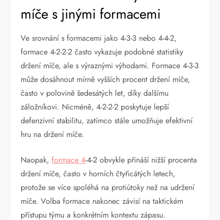
míče s jinými formacemi
Ve srovnání s formacemi jako 4-3-3 nebo 4-4-2,
formace 4-2-2-2 často vykazuje podobné statistiky
držení míče, ale s výraznými výhodami. Formace 4-3-3
může dosáhnout mírně vyšších procent držení míče,
často v polovině šedesátých let, díky dalšímu
záložníkovi. Nicméně, 4-2-2-2 poskytuje lepší
defenzivní stabilitu, zatímco stále umožňuje efektivní
hru na držení míče.
Naopak,
formace 4
-4-2 obvykle přináší nižší procenta
držení míče, často v horních čtyřicátých letech,
protože se více spoléhá na protiútoky než na udržení
míče. Volba formace nakonec závisí na taktickém
přístupu týmu a konkrétním kontextu zápasu.