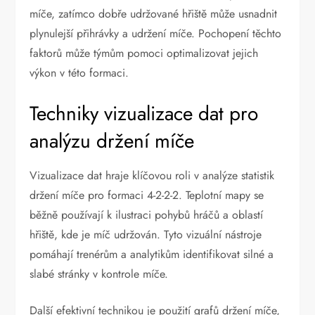
míče, zatímco dobře udržované hřiště může usnadnit
plynulejší přihrávky a udržení míče. Pochopení těchto
faktorů může týmům pomoci optimalizovat jejich
výkon v této formaci.
Techniky vizualizace dat pro
analýzu držení míče
Vizualizace dat hraje klíčovou roli v analýze statistik
držení míče pro formaci 4-2-2-2. Teplotní mapy se
běžně používají k ilustraci pohybů hráčů a oblastí
hřiště, kde je míč udržován. Tyto vizuální nástroje
pomáhají trenérům a analytikům identifikovat silné a
slabé stránky v kontrole míče.
Další efektivní technikou je použití grafů držení míče,