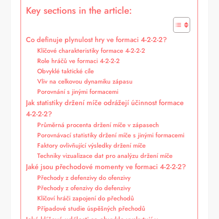
Key sections in the article:
Co definuje plynulost hry ve formaci 4-2-2-2?
Klíčové charakteristiky formace 4-2-2-2
Role hráčů ve formaci 4-2-2-2
Obvyklé taktické cíle
Vliv na celkovou dynamiku zápasu
Porovnání s jinými formacemi
Jak statistiky držení míče odrážejí účinnost formace
4-2-2-2?
Průměrná procenta držení míče v zápasech
Porovnávací statistiky držení míče s jinými formacemi
Faktory ovlivňující výsledky držení míče
Techniky vizualizace dat pro analýzu držení míče
Jaké jsou přechodové momenty ve formaci 4-2-2-2?
Přechody z defenzivy do ofenzivy
Přechody z ofenzivy do defenzivy
Klíčoví hráči zapojení do přechodů
Případové studie úspěšných přechodů