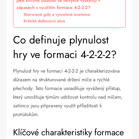
Jaké klíčové události se obvykle vyskytují v
zápasech s využitím formace 4-2-2-2?
Skórované góly a vytvořené asistence
Kritické defenzivní akce
Co definuje plynulost
hry ve formaci 4-2-2-2?
Plynulost hry ve formaci 4-2-2-2 je charakterizována
důrazem na strukturované držení míče a rychlé
přechody. Tato formace usnadňuje vyvážený přístup,
který umožňuje týmům udržovat kontrolu nad míčem,
zatímco jsou připraveny využít příležitosti k
protiútokům.
Klíčové charakteristiky formace