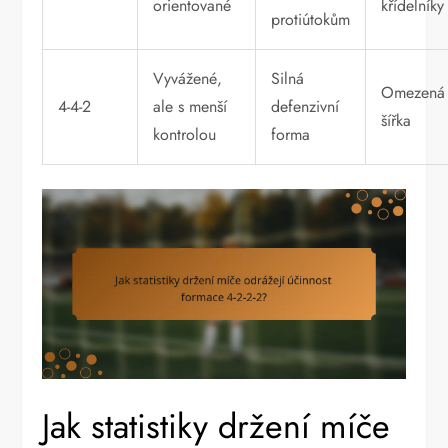
orientované
křídelníky
protiútokům
Vyvážené,
Silná
Omezená
4-4-2
ale s menší
defenzivní
šířka
kontrolou
forma
Jak statistiky držení míče