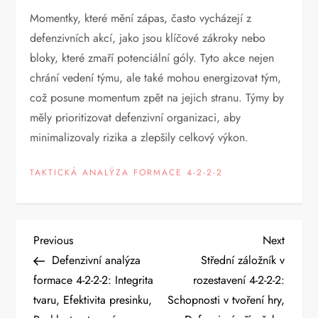
Momentky, které mění zápas, často vycházejí z
defenzivních akcí, jako jsou klíčové zákroky nebo
bloky, které zmaří potenciální góly. Tyto akce nejen
chrání vedení týmu, ale také mohou energizovat tým,
což posune momentum zpět na jejich stranu. Týmy by
měly prioritizovat defenzivní organizaci, aby
minimalizovaly rizika a zlepšily celkový výkon.
TAKTICKÁ ANALÝZA FORMACE 4-2-2-2
P
Previous
Next
Previous
Next
Post
Post
Defenzivní analýza
Střední záložník v
o
formace 4-2-2-2: Integrita
rozestavení 4-2-2-2:
tvaru, Efektivita presinku,
Schopnosti v tvoření hry,
s