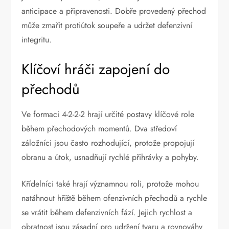
anticipace a připravenosti. Dobře provedený přechod
může zmařit protiútok soupeře a udržet defenzivní
integritu.
Klíčoví hráči zapojení do
přechodů
Ve formaci 4-2-2-2 hrají určité postavy klíčové role
během přechodových momentů. Dva středoví
záložníci jsou často rozhodující, protože propojují
obranu a útok, usnadňují rychlé přihrávky a pohyby.
Křídelníci také hrají významnou roli, protože mohou
natáhnout hřiště během ofenzivních přechodů a rychle
se vrátit během defenzivních fází. Jejich rychlost a
obratnost jsou zásadní pro udržení tvaru a rovnováhy