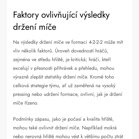
Faktory ovlivňující výsledky
držení míče
Na výsledky držení míče ve formaci 4-2-2-2 může mít
vliv několik faktorů. Úroveň dovedností hráčů,
zejména ve středu hřiště, je kritická; hráči, kteří
excelují v přesnosti přihrávek a přehledu, mohou
výrazně zlepšit statistiky držení míče. Kromě toho
celková strategie týmu, ať už zaměřená na vysoký
pressing nebo udržení formace, ovlivní, jak je držení
míče řízeno.
Podmínky zápasu, jako je počasí a kvalita hřiště,
mohou také ovlivnit držení míče. Například mokrá
nebo nerovná hřiště mohou vést k většímu počtu ztrát