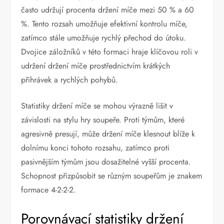
často udržují procenta držení míče mezi 50 % a 60
%. Tento rozsah umožňuje efektivní kontrolu míče,
zatímco stále umožňuje rychlý přechod do útoku.
Dvojice záložníků v této formaci hraje klíčovou roli v
udržení držení míče prostřednictvím krátkých
přihrávek a rychlých pohybů.
Statistiky držení míče se mohou výrazně lišit v
závislosti na stylu hry soupeře. Proti týmům, které
agresivně presují, může držení míče klesnout blíže k
dolnímu konci tohoto rozsahu, zatímco proti
pasivnějším týmům jsou dosažitelné vyšší procenta.
Schopnost přizpůsobit se různým soupeřům je znakem
formace 4-2-2-2.
Porovnávací statistiky držení