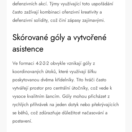
defenzivních akcí. Týmy využívající toto uspořádání
často zažívají kombinaci ofenzivní kreativity a
defenzivní solidity, což činí zápasy zajímavými.
Skórované góly a vytvořené
asistence
Ve formaci 4-2-2-2 obvykle vznikají góly z
koordinovaných útoků, které využívají šířku
poskytovanou dvěma křídelníky. Tito hráči často
vytvářejí prostor pro centrální útočníky, což vede k
vysoce kvalitním šancím. Góly mohou přicházet z
rychlých přihrávek na jeden dotyk nebo překrývajících
se běhů, což zdůrazňuje důležitost načasování a
postavení.