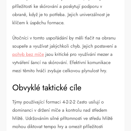
příležitosti ke skórování a poskytují podporu v
obraně, když je to potřeba. Jejich univerzálnost je
klíčem k úspěchu formace.
Útočníci v tomto uspořádání by měli tlačit na obranu
soupeře a využívat jakýchkoli chyb. Jejich postavení a
pohyb bez míče
jsou kritické pro využívání mezer a
vytváření šancí na skórování. Efektivní komunikace
mezi těmito hráči zvyšuje celkovou plynulost hry.
Obvyklé taktické cíle
Týmy používající formaci 4-2-2-2 často usilují o
dominanci v držení míče a kontrolu nad středem
hřiště. Udržováním silné přítomnosti ve středu hřiště
mohou diktovat tempo hry a omezit příležitosti