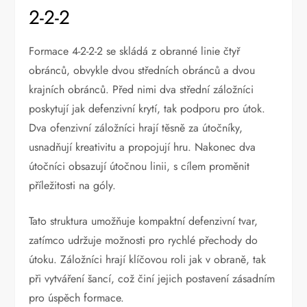
2-2-2
Formace 4-2-2-2 se skládá z obranné linie čtyř
obránců, obvykle dvou středních obránců a dvou
krajních obránců. Před nimi dva střední záložníci
poskytují jak defenzivní krytí, tak podporu pro útok.
Dva ofenzivní záložníci hrají těsně za útočníky,
usnadňují kreativitu a propojují hru. Nakonec dva
útočníci obsazují útočnou linii, s cílem proměnit
příležitosti na góly.
Tato struktura umožňuje kompaktní defenzivní tvar,
zatímco udržuje možnosti pro rychlé přechody do
útoku. Záložníci hrají klíčovou roli jak v obraně, tak
při vytváření šancí, což činí jejich postavení zásadním
pro úspěch formace.