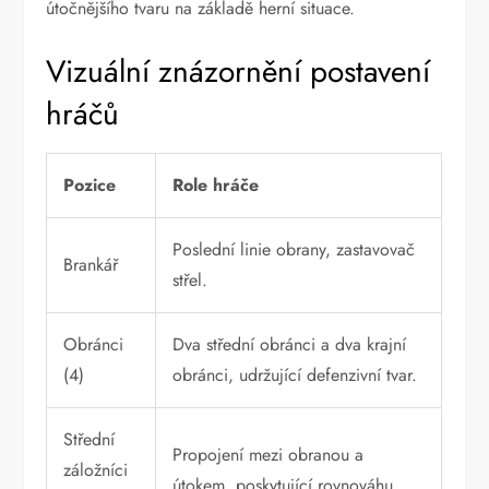
útočnějšího tvaru na základě herní situace.
Vizuální znázornění postavení
hráčů
Pozice
Role hráče
Poslední linie obrany, zastavovač
Brankář
střel.
Obránci
Dva střední obránci a dva krajní
(4)
obránci, udržující defenzivní tvar.
Střední
Propojení mezi obranou a
záložníci
útokem, poskytující rovnováhu.