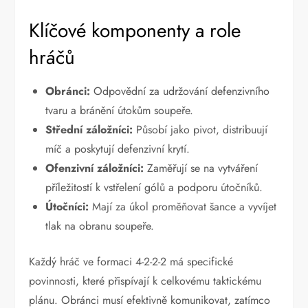
Klíčové komponenty a role
hráčů
Obránci:
Odpovědní za udržování defenzivního
tvaru a bránění útokům soupeře.
Střední záložníci:
Působí jako pivot, distribuují
míč a poskytují defenzivní krytí.
Ofenzivní záložníci:
Zaměřují se na vytváření
příležitostí k vstřelení gólů a podporu útočníků.
Útočníci:
Mají za úkol proměňovat šance a vyvíjet
tlak na obranu soupeře.
Každý hráč ve formaci 4-2-2-2 má specifické
povinnosti, které přispívají k celkovému taktickému
plánu. Obránci musí efektivně komunikovat, zatímco