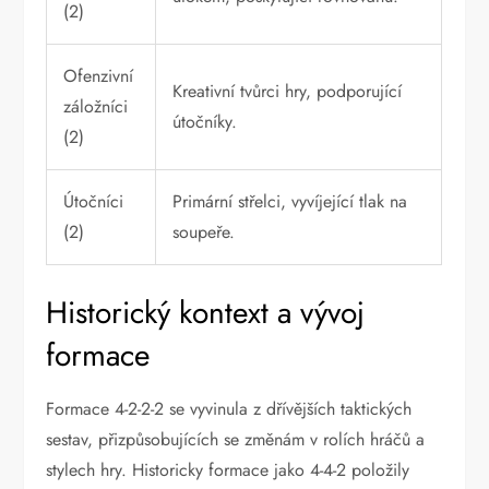
(2)
Ofenzivní
Kreativní tvůrci hry, podporující
záložníci
útočníky.
(2)
Útočníci
Primární střelci, vyvíjející tlak na
(2)
soupeře.
Historický kontext a vývoj
formace
Formace 4-2-2-2 se vyvinula z dřívějších taktických
sestav, přizpůsobujících se změnám v rolích hráčů a
stylech hry. Historicky formace jako 4-4-2 položily