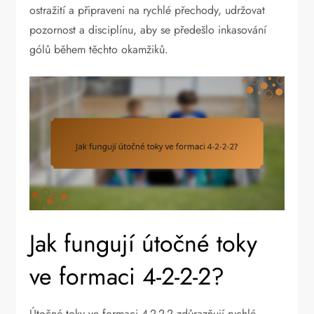
ostražití a připraveni na rychlé přechody, udržovat
pozornost a disciplínu, aby se předešlo inkasování
gólů během těchto okamžiků.
Jak fungují útočné toky
ve formaci 4-2-2-2?
Útočné toky ve formaci 4-2-2-2 zdůrazňují rychlé