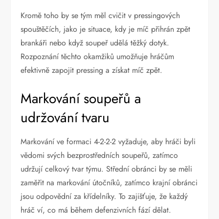
Kromě toho by se tým měl cvičit v pressingových
spouštěčích, jako je situace, kdy je míč přihrán zpět
brankáři nebo když soupeř udělá těžký dotyk.
Rozpoznání těchto okamžiků umožňuje hráčům
efektivně zapojit pressing a získat míč zpět.
Markování soupeřů a
udržování tvaru
Markování ve formaci 4-2-2-2 vyžaduje, aby hráči byli
vědomi svých bezprostředních soupeřů, zatímco
udržují celkový tvar týmu. Střední obránci by se měli
zaměřit na markování útočníků, zatímco krajní obránci
jsou odpovědní za křídelníky. To zajišťuje, že každý
hráč ví, co má během defenzivních fází dělat.