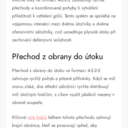
přechody a koordinované pohyby k vytváření
příležitostí k vstřelení gólů. Tento systém se spoléhá na
vzájemnou interakci mezi dvěma útočníky a dvěma
ofenzivními záložníky, což usnadňuje plynulé útoky při
zachování defenzivní solidnosti.
Přechod z obrany do útoku
Přechod z obrany do útoku ve formaci 4-2-2-2
zahrnuje rychlý pohyb a přesné přihrávky. Když se míč
znovu získá, dva střední záložníci rychle distribuují
míč útočným hráčům, s cílem využít jakékoli mezery v
obraně soupeře.
Klíčové
role hráčů
během tohoto přechodu zahrnují
krajní obránce, kteří se posouvají vpřed, aby