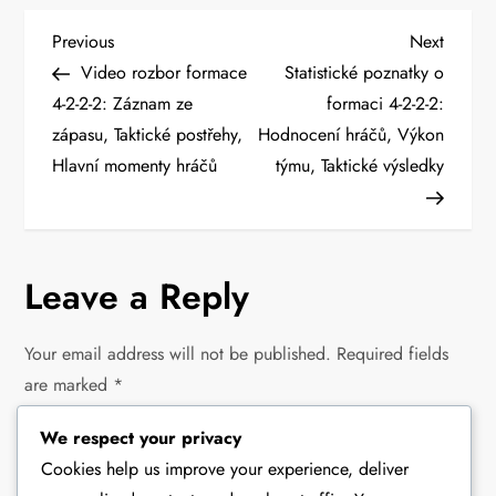
P
Previous
Next
Previous
Next
Post
Post
Video rozbor formace
Statistické poznatky o
o
4-2-2-2: Záznam ze
formaci 4-2-2-2:
zápasu, Taktické postřehy,
Hodnocení hráčů, Výkon
s
Hlavní momenty hráčů
týmu, Taktické výsledky
t
n
Leave a Reply
a
v
Your email address will not be published.
Required fields
are marked
*
i
We respect your privacy
Comment
*
g
Cookies help us improve your experience, deliver