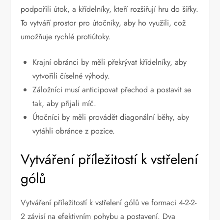
podpořili útok, a křídelníky, kteří rozšiřují hru do šířky.
To vytváří prostor pro útočníky, aby ho využili, což
umožňuje rychlé protiútoky.
Krajní obránci by měli překrývat křídelníky, aby
vytvořili číselné výhody.
Záložníci musí anticipovat přechod a postavit se
tak, aby přijali míč.
Útočníci by měli provádět diagonální běhy, aby
vytáhli obránce z pozice.
Vytváření příležitostí k vstřelení
gólů
Vytváření příležitostí k vstřelení gólů ve formaci 4-2-2-
2 závisí na efektivním pohybu a postavení. Dva