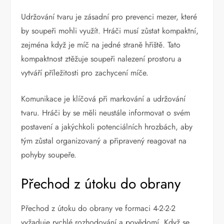
Udržování tvaru je zásadní pro prevenci mezer, které
by soupeři mohli využít. Hráči musí zůstat kompaktní,
zejména když je míč na jedné straně hřiště. Tato
kompaktnost ztěžuje soupeři nalezení prostoru a
vytváří příležitosti pro zachycení míče.
Komunikace je klíčová při markování a udržování
tvaru. Hráči by se měli neustále informovat o svém
postavení a jakýchkoli potenciálních hrozbách, aby
tým zůstal organizovaný a připravený reagovat na
pohyby soupeře.
Přechod z útoku do obrany
Přechod z útoku do obrany ve formaci 4-2-2-2
vyžaduje rychlé rozhodování a povědomí. Když se