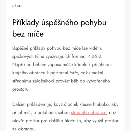
akce.
Příklady úspěšného pohybu
bez míče
Úspěšné příklady pohybu bez míče lze vidět u
špičkových týmů využívajících formaci 4-2-2-2.
Například během zápasu může křídelník přitáhnout
krajního obránce k postranní čáře, což umožní
střednímu záložníkovi provést běh do vytvořeného
prostoru.
Dalším příkladem je, když útočník klesne hluboko, aby
přijal míč, a přitáhne s sebou
středního obránce
, což
otevře prostor pro dalšího útočníka, aby využil prostor
za obranou.