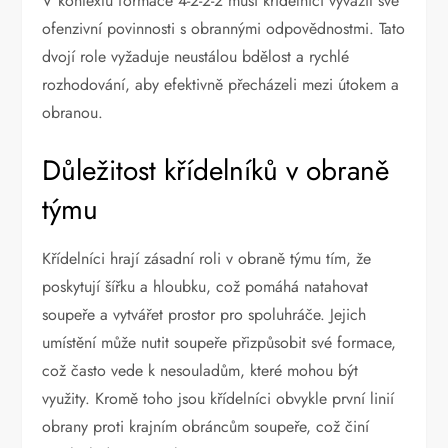
V kontextu formace 4-2-2-2 musí křídelníci vyvážit své
ofenzivní povinnosti s obrannými odpovědnostmi. Tato
dvojí role vyžaduje neustálou bdělost a rychlé
rozhodování, aby efektivně přecházeli mezi útokem a
obranou.
Důležitost křídelníků v obraně
týmu
Křídelníci hrají zásadní roli v obraně týmu tím, že
poskytují šířku a hloubku, což pomáhá natahovat
soupeře a vytvářet prostor pro spoluhráče. Jejich
umístění může nutit soupeře přizpůsobit své formace,
což často vede k nesouladům, které mohou být
využity. Kromě toho jsou křídelníci obvykle první linií
obrany proti krajním obráncům soupeře, což činí