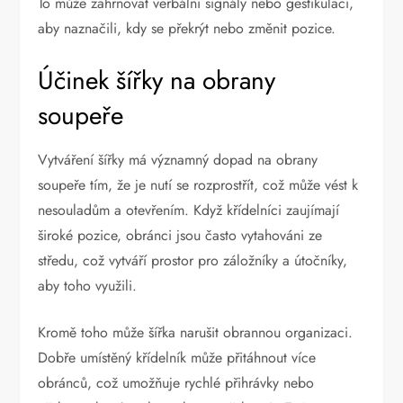
To může zahrnovat verbální signály nebo gestikulaci,
aby naznačili, kdy se překrýt nebo změnit pozice.
Účinek šířky na obrany
soupeře
Vytváření šířky má významný dopad na obrany
soupeře tím, že je nutí se rozprostřít, což může vést k
nesouladům a otevřením. Když křídelníci zaujímají
široké pozice, obránci jsou často vytahováni ze
středu, což vytváří prostor pro záložníky a útočníky,
aby toho využili.
Kromě toho může šířka narušit obrannou organizaci.
Dobře umístěný křídelník může přitáhnout více
obránců, což umožňuje rychlé přihrávky nebo