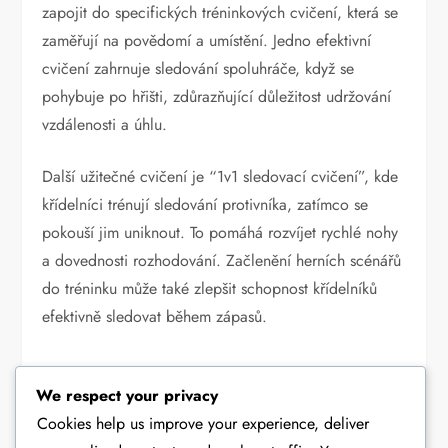
zapojit do specifických tréninkových cvičení, která se
zaměřují na povědomí a umístění. Jedno efektivní
cvičení zahrnuje sledování spoluhráče, když se
pohybuje po hřišti, zdůrazňující důležitost udržování
vzdálenosti a úhlu.
Další užitečné cvičení je “1v1 sledovací cvičení”, kde
křídelníci trénují sledování protivníka, zatímco se
pokouší jim uniknout. To pomáhá rozvíjet rychlé nohy
a dovednosti rozhodování. Začlenění herních scénářů
do tréninku může také zlepšit schopnost křídelníků
efektivně sledovat během zápasů.
HERNÍ ROLE HRÁČŮ V ROZESTAVENÍ 4-2-2-2
We respect your privacy
Cookies help us improve your experience, deliver