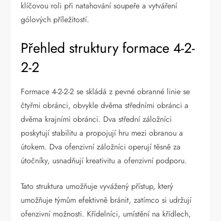
klíčovou roli při natahování soupeře a vytváření
gólových příležitostí.
Přehled struktury formace 4-2-
2-2
Formace 4-2-2-2 se skládá z pevné obranné linie se
čtyřmi obránci, obvykle dvěma středními obránci a
dvěma krajními obránci. Dva střední záložníci
poskytují stabilitu a propojují hru mezi obranou a
útokem. Dva ofenzivní záložníci operují těsně za
útočníky, usnadňují kreativitu a ofenzivní podporu.
Tato struktura umožňuje vyvážený přístup, který
umožňuje týmům efektivně bránit, zatímco si udržují
ofenzivní možnosti. Křídelníci, umístění na křídlech,