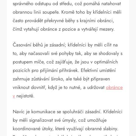
správného odstupu od středu, což pomáhá natahovat
obrannou linii soupeře. Kromě toho by křídelníci měli
často provádět překryvné běhy s krajními obránci,
čímž vytahují obránce z pozice a vytvářejí mezery.
Časování běhů je zásadní; křídelníci by měli cílit na
to, aby načasovali své pohyby tak, aby se shodovaly s
postupem míče, což zajišťuje, že jsou v optimálních
pozicích pro přijímání přihrávek. Efektivní umístění
zahrnuje zůstávání široko, ale také být připraven
vniknout dovnitř, když je to nutné, a udržovat
obránce
v
nejistotě.
Navíc je komunikace se spoluhráči zásadní. Křídelníci
by měli signalizovat své úmysly, což umožňuje
koordinované útoky, které využívají obranné slabiny.