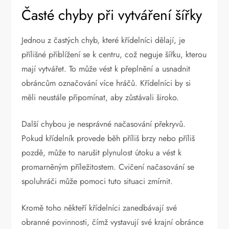
Časté chyby při vytváření šířky
Jednou z častých chyb, které křídelníci dělají, je
přílišné přiblížení se k centru, což neguje šířku, kterou
mají vytvářet. To může vést k přeplnění a usnadnit
obráncům označování více hráčů. Křídelníci by si
měli neustále připomínat, aby zůstávali široko.
Další chybou je nesprávné načasování překryvů.
Pokud křídelník provede běh příliš brzy nebo příliš
pozdě, může to narušit plynulost útoku a vést k
promarněným příležitostem. Cvičení načasování se
spoluhráči může pomoci tuto situaci zmírnit.
Kromě toho někteří křídelníci zanedbávají své
obranné povinnosti, čímž vystavují své krajní obránce