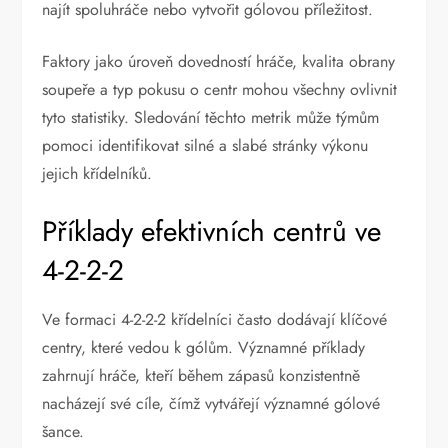
najít spoluhráče nebo vytvořit gólovou příležitost.
Faktory jako úroveň dovedností hráče, kvalita obrany
soupeře a typ pokusu o centr mohou všechny ovlivnit
tyto statistiky. Sledování těchto metrik může týmům
pomoci identifikovat silné a slabé stránky výkonu
jejich křídelníků.
Příklady efektivních centrů ve
4-2-2-2
Ve formaci 4-2-2-2 křídelníci často dodávají klíčové
centry, které vedou k gólům. Významné příklady
zahrnují hráče, kteří během zápasů konzistentně
nacházejí své cíle, čímž vytvářejí významné gólové
šance.