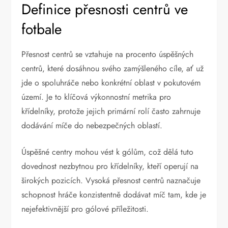
Definice přesnosti centrů ve
fotbale
Přesnost centrů se vztahuje na procento úspěšných
centrů, které dosáhnou svého zamýšleného cíle, ať už
jde o spoluhráče nebo konkrétní oblast v pokutovém
území. Je to klíčová výkonnostní metrika pro
křídelníky, protože jejich primární rolí často zahrnuje
dodávání míče do nebezpečných oblastí.
Úspěšné centry mohou vést k gólům, což dělá tuto
dovednost nezbytnou pro křídelníky, kteří operují na
širokých pozicích. Vysoká přesnost centrů naznačuje
schopnost hráče konzistentně dodávat míč tam, kde je
nejefektivnější pro gólové příležitosti.