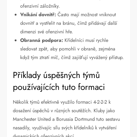
ofenzivní záložníky.
Vnikání dovnitř:
Často mají možnost vniknout
dovnitř a vystřelit na bránu, čímž přidávají další
dimenzi své ofenzivní hře.
Obranná podpora:
Křídelníci musí rychle
sledovat zpět, aby pomohli v obraně, zejména
když tým ztratí míč, čímž zajišťují vyvážený přístup.
Příklady úspěšných týmů
používajících tuto formaci
Několik týmů efektivně využilo formaci 4-2-2-2 k
dosažení úspěchů v různých soutěžích. Kluby jako
Manchester United a Borussia Dortmund tuto sestavu
nasadily, využívajíc sílu svých křídelníků k vytváření
dynamických ofenzivních akcí.