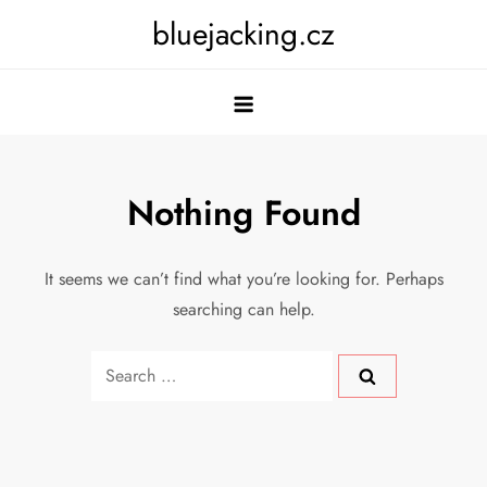
Skip
bluejacking.cz
to
content
Nothing Found
It seems we can’t find what you’re looking for. Perhaps
searching can help.
Search
for: