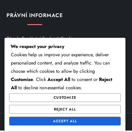
PRÁVNÍ INFORMACE
Zásady Používání Souborů Cookie
We respect your privacy
Kontaktujte Nás
Cookies help us improve your experience, deliver
personalized content, and analyze traffic. You can
Zásady Ochrany Osobních Údajů
choose which cookies to allow by clicking
O Nás
Customize
. Click
Accept All
to consent or
Reject
All
to decline non-essential cookies.
Obchodní Podmínky
CUSTOMIZE
REJECT ALL
ACCEPT ALL
Theme Cube Speed by
Kantipur Themes